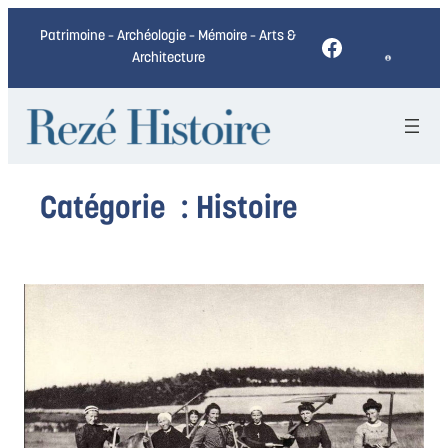
Aller
Patrimoine – Archéologie – Mémoire – Arts &
Facebook
au
Architecture
contenu
Catégorie :
Histoire