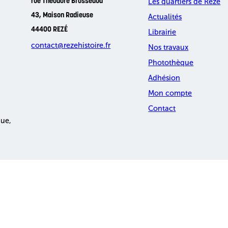
Les quartiers de Rezé
rue Théodore Brosseaud
43, Maison Radieuse
Actualités
44400 REZÉ
Librairie
contact@rezehistoire.fr
Nos travaux
Photothèque
Adhésion
Mon compte
Contact
que,