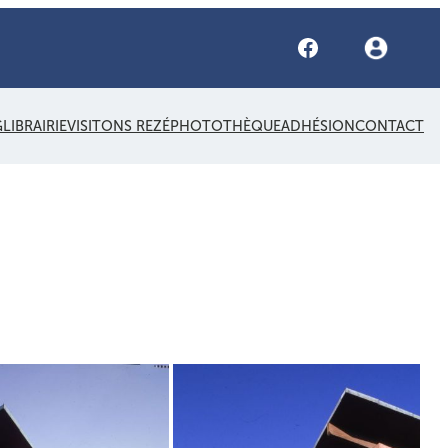
Facebook
G
LIBRAIRIE
VISITONS REZÉ
PHOTOTHÈQUE
ADHÉSION
CONTACT