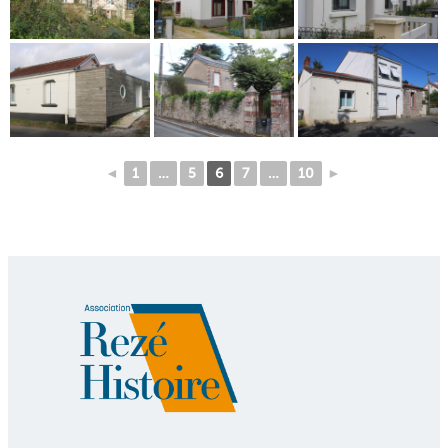
◄
1
…
5
6
7
…
10
►