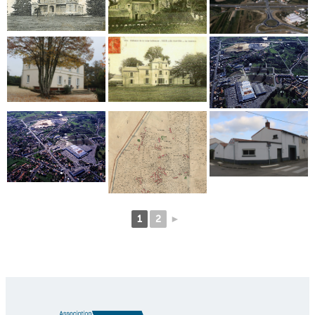
1
2
►