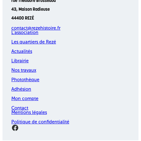
rue Théodore Brosseaud
43, Maison Radieuse
44400 REZÉ
contact@rezehistoire.fr
L’association
Les quartiers de Rezé
Actualités
Librairie
Nos travaux
Photothèque
Adhésion
Mon compte
Contact
Mentions légales
Politique de confidentialité
Facebook