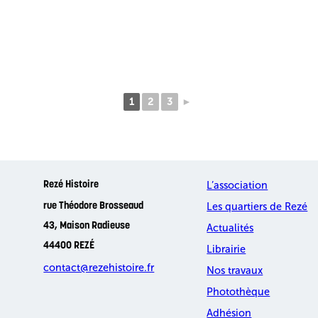
1
2
3
►
L’association
Rezé Histoire
Les quartiers de Rezé
rue Théodore Brosseaud
43, Maison Radieuse
Actualités
44400 REZÉ
Librairie
contact@rezehistoire.fr
Nos travaux
Photothèque
Adhésion