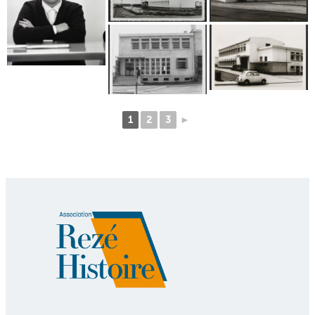
1
2
3
►