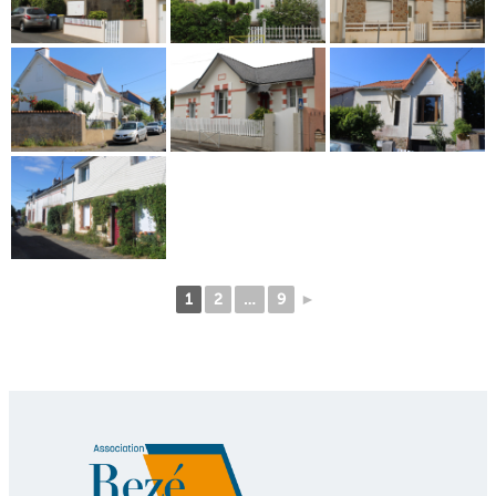
1
2
…
9
►