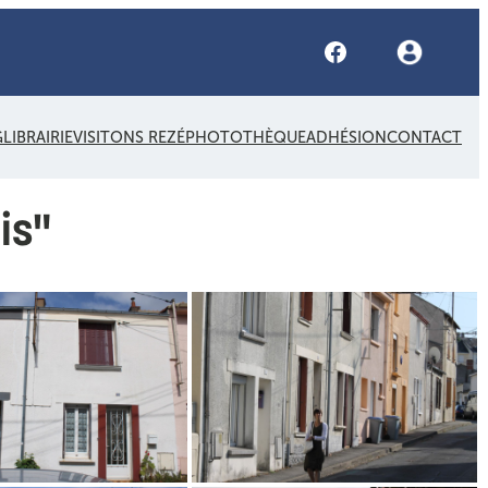
Facebook
G
LIBRAIRIE
VISITONS REZÉ
PHOTOTHÈQUE
ADHÉSION
CONTACT
is"