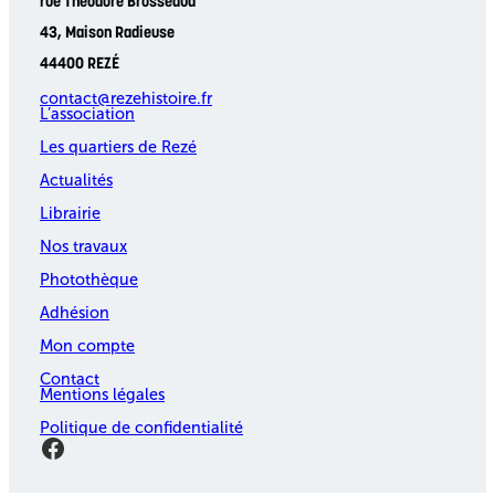
rue Théodore Brosseaud
43, Maison Radieuse
44400 REZÉ
contact@rezehistoire.fr
L’association
Les quartiers de Rezé
Actualités
Librairie
Nos travaux
Photothèque
Adhésion
Mon compte
Contact
Mentions légales
Politique de confidentialité
Facebook