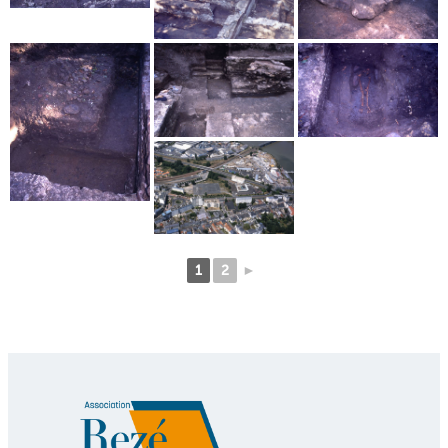
1
2
►