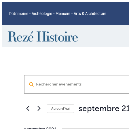
Patrimoine – Archéologie – Mémoire – Arts & Architecture
Évènements
Recherche
Saisir
mot-
et
clé.
navigation
Rechercher
septembre 21
Aujourd’hui
Évènements
Sélectionnez
de
par
une