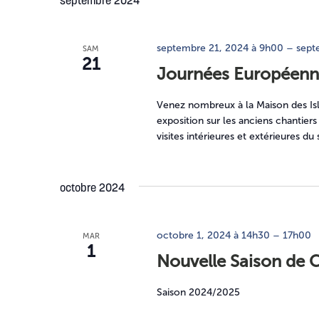
mot-
septembre 2024
vues
date.
clé.
Évènements
septembre 21, 2024 à 9h00
–
sept
SAM
21
Journées Européenn
Venez nombreux à la Maison des Is
exposition sur les anciens chantiers
visites intérieures et extérieures 
octobre 2024
octobre 1, 2024 à 14h30
–
17h00
MAR
1
Nouvelle Saison de
Saison 2024/2025