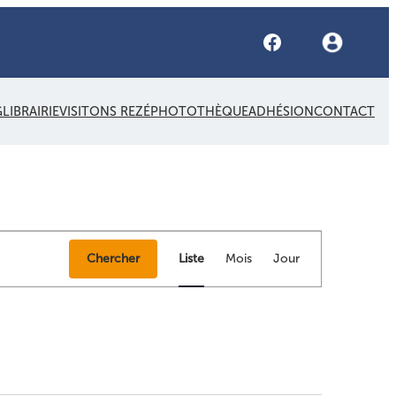
Facebook
G
LIBRAIRIE
VISITONS REZÉ
PHOTOTHÈQUE
ADHÉSION
CONTACT
Navigation
Chercher
Liste
Mois
Jour
de
vues
Évènement