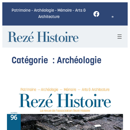
Aller
Patrimoine – Archéologie – Mémoire – Arts &
Facebook
au
Architecture
contenu
Catégorie :
Archéologie