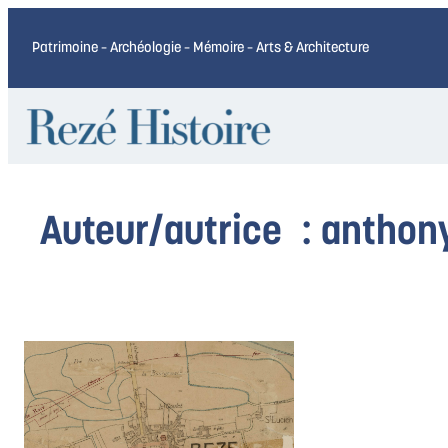
Aller
au
Patrimoine – Archéologie – Mémoire – Arts & Architecture
contenu
Auteur/autrice :
anthony