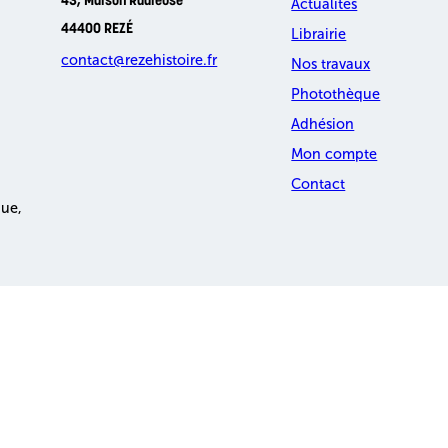
43, Maison Radieuse
Actualités
44400 REZÉ
Librairie
contact@rezehistoire.fr
Nos travaux
Photothèque
Adhésion
Mon compte
Contact
que,